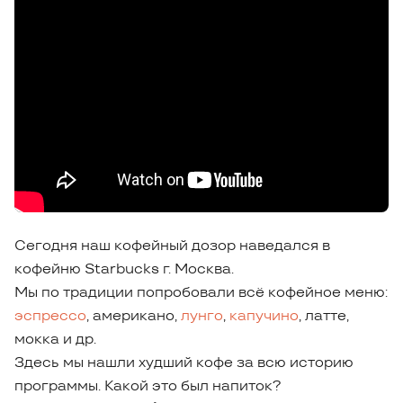
Сегодня наш кофейный дозор наведался в
кофейню Starbucks г. Москва.
Мы по традиции попробовали всё кофейное меню:
эспрессо
, американо,
лунго
,
капучино
, латте,
мокка и др.
Здесь мы нашли худший кофе за всю историю
программы. Какой это был напиток?