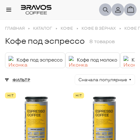
ГЛАВНАЯ
КАТАЛОГ
КОФЕ
КОФЕ В ЗЁРНАХ
КОФЕ 
Кофе под эспрессо
8 товаров
Кофе под эспрессо
Кофе под молоко
Коф
Сначала популярные
ФИЛЬТР
HIT
HIT