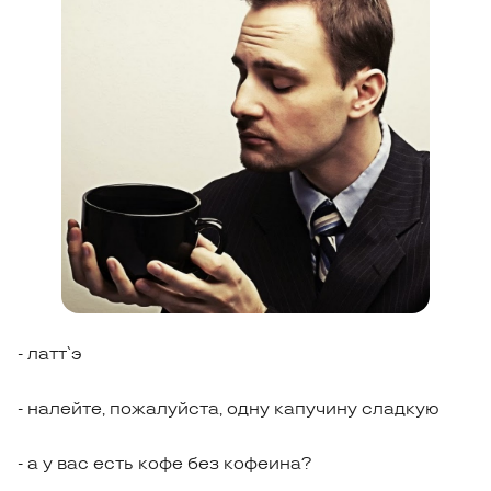
- латт`э
- налейте, пожалуйста, одну капучину сладкую
- а у вас есть кофе без кофеина?