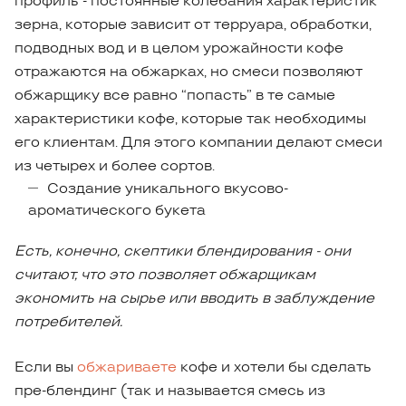
профиль - постоянные колебания характеристик
зерна, которые зависит от терруара, обработки,
подводных вод и в целом урожайности кофе
отражаются на обжарках, но смеси позволяют
обжарщику все равно “попасть” в те самые
характеристики кофе, которые так необходимы
его клиентам. Для этого компании делают смеси
из четырех и более сортов.
Создание уникального вкусово-
ароматического букета
Есть
,
конечно
,
скептики
блендирования
-
они
считают
,
что
это
позволяет
обжарщикам
экономить
на
сырье
или
вводить
в
заблуждение
потребителей
.
Если вы
обжариваете
кофе и хотели бы сделать
пре-блендинг (так и называется смесь из