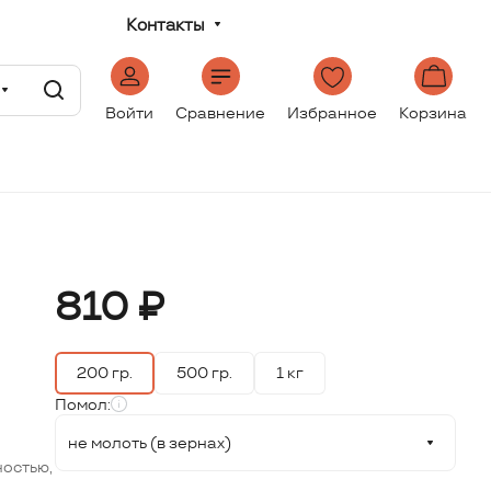
Контакты
Войти
Сравнение
Избранное
Корзина
810 ₽
200 гр.
500 гр.
1 кг
Помол:
не молоть (в зернах)
и
ностью,