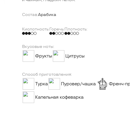
Состав:
Арабика
Кислотность:
Горечь:
Плотность:
Вкусовые ноты:
Фрукты
Цитрусы
Способ приготовления:
Турка
Пуровер/чашка
Френч-п
Капельная кофеварка