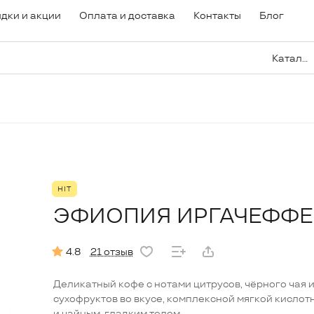
дки и акции
Оплата и доставка
Контакты
Блог
Каталог
HIT
ЭФИОПИЯ ИРГАЧЕФФЕ
21 отзыв
4.8
Деликатный кофе с нотами цитрусов, чёрного чая 
сухофруктов во вкусе, комплексной мягкой кислот
и чайным, гладким телом.