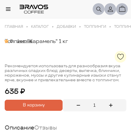
ГЛАВНАЯ
КАТАЛОГ
ДОБАВКИ
ТОППИНГИ
ТОППИНГ
Топпинг "Карамель" 1 кг
5
1 отзыв
Рекомендуется использовать для разнообразия вкуса
различных сладких блюд: десерты, выпечка, блинчики,
мороженое, муссы и другие кулинарные изыски станут
ярче, вкуснее и привлекательнее вместе с топпингом.
635 ₽
В корзину
Описание
Отзывы