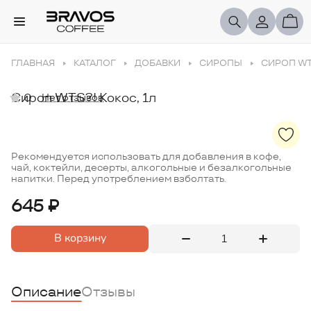
ГЛАВНАЯ
КАТАЛОГ
ДОБАВКИ
СИРОПЫ
СИРОП WTS
Сироп WTS?! Кокос, 1л
0
Нет отзывов
Рекомендуется использовать для добавления в кофе,
чай, коктейли, десерты, алкогольные и безалкогольные
напитки. Перед употреблением взболтать.
645 ₽
В корзину
Описание
Отзывы