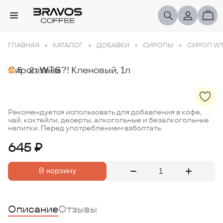
ГЛАВНАЯ
КАТАЛОГ
ДОБАВКИ
СИРОПЫ
СИРОП WT
Сироп WTS?! Кленовый, 1л
5
2 отзыва
Рекомендуется использовать для добавления в кофе,
чай, коктейли, десерты, алкогольные и безалкогольные
напитки. Перед употреблением взболтать.
645 ₽
В корзину
Описание
Отзывы