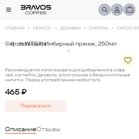
ГЛАВНАЯ
КАТАЛОГ
ДОБАВКИ
СИРОПЫ
СИРОП WT
Сироп WTS?! Имбирный пряник, 250мл
0
Нет отзывов
Рекомендуется использовать для добавления в кофе,
чай, коктейли, десерты, алкогольные и безалкогольные
напитки. Перед употреблением взболтать.
465 ₽
Подписаться
Описание
Отзывы