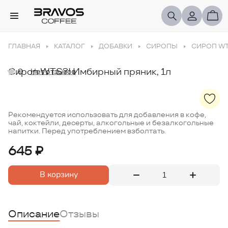
ГЛАВНАЯ
КАТАЛОГ
ДОБАВКИ
СИРОПЫ
СИРОП WT
Сироп WTS?! Имбирный пряник, 1л
0
Нет отзывов
Рекомендуется использовать для добавления в кофе,
чай, коктейли, десерты, алкогольные и безалкогольные
напитки. Перед употреблением взболтать.
645 ₽
В корзину
Описание
Отзывы