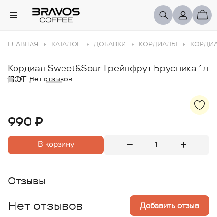
ГЛАВНАЯ
КАТАЛОГ
ДОБАВКИ
КОРДИАЛЫ
КОРДИА
Кордиал Sweet&Sour Грейпфрут Брусника 1л
ПЭТ
0
Нет отзывов
990 ₽
В корзину
Отзывы
Нет отзывов
Добавить отзыв