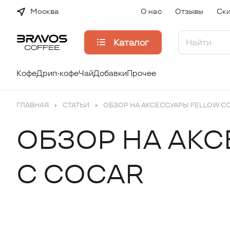
Москва
О нас
Отзывы
Ски
Каталог
Кофе
Дрип-кофе
Чай
Добавки
Прочее
ГЛАВНАЯ
СТАТЬИ
ОБЗОР НА АКСЕССУАРЫ FELLOW С
ОБЗОР НА АК
С COCAR