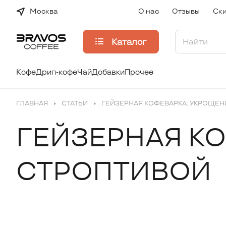
Москва
О нас
Отзывы
Ски
Каталог
Кофе
Дрип-кофе
Чай
Добавки
Прочее
ГЛАВНАЯ
СТАТЬИ
ГЕЙЗЕРНАЯ КОФЕВАРКА: УКРОЩЕ
ГЕЙЗЕРНАЯ К
СТРОПТИВОЙ