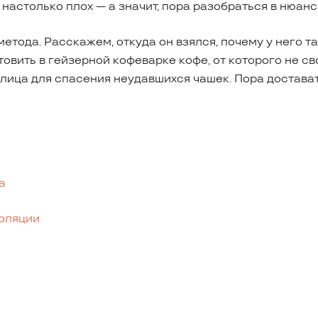
настолько плох — а значит, пора разобраться в нюанс
тода. Расскажем, откуда он взялся, почему у него т
овить в гейзерной кофеварке кофе, от которого не сво
блица для спасения неудавшихся чашек. Пора достават
а
коляции