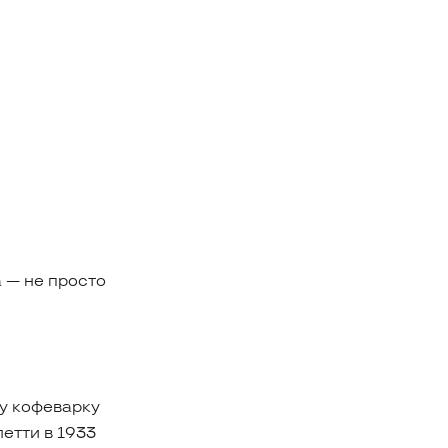
 — не просто
ту кофеварку
етти в 1933