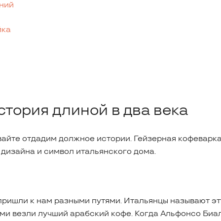
ений
йка
стория длиной в два века
вайте отдадим должное истории. Гейзерная кофеварка
 дизайна и символ итальянского дома.
пришли к нам разными путями. Итальянцы называют э
ами везли лучший арабский кофе. Когда Альфонсо Биал