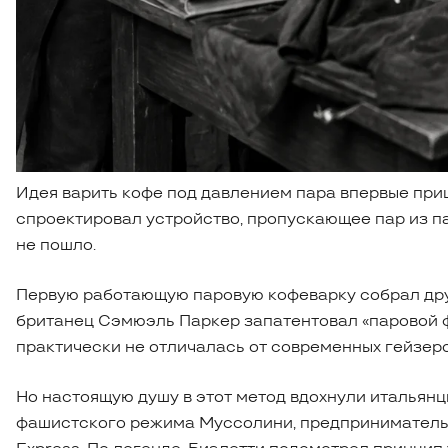
Идея варить кофе под давлением пара впервые приш
спроектировал устройство, пропускающее пар из па
не пошло.
Первую работающую паровую кофеварку собрал друго
британец Сэмюэль Паркер запатентовал «паровой ф
практически не отличалась от современных гейзеро
Но настоящую душу в этот метод вдохнули итальянцы
фашистского режима Муссолини, предприниматель