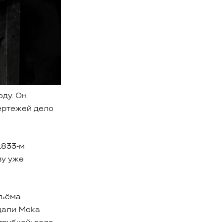
оду. Он
чертежей дело
1833-м
ву уже
дъёма
дали Moka