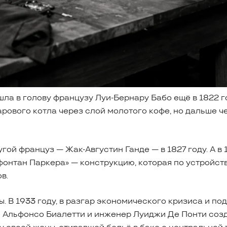
ла в голову французу Луи-Бернару Бабо ещё в 1822 г
рового котла через слой молотого кофе, но дальше 
й француз — Жак-Августин Ганде — в 1827 году. А в 
онтан Паркера» — конструкцию, которая по устройст
в.
. В 1933 году, в разгар экономического кризиса и по
 Альфонсо Биалетти и инженер Луиджи Де Понти соз