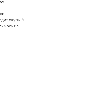
ах.
акая
дит скулы. У
ь моку из