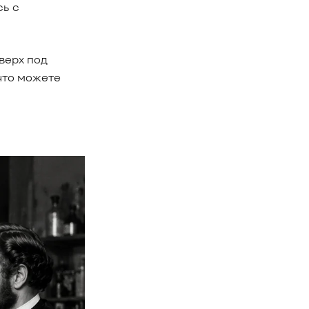
сь с
верх под
 что можете