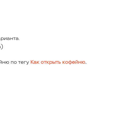
рианта.
а)
йню по тегу
Как открыть кофейню
.