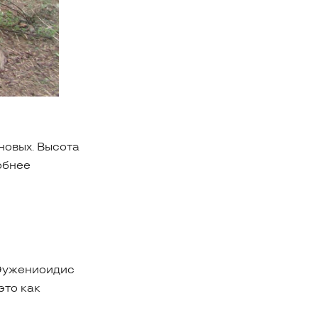
новых. Высота
обнее
 Эужениоидис
это как