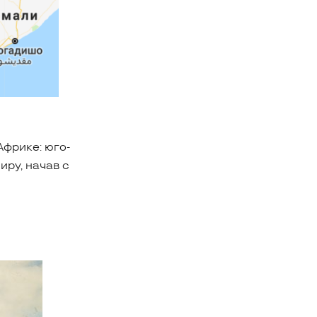
Африке: юго-
иру, начав с