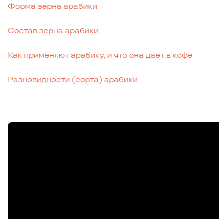
Форма зерна арабики
Состав зерна арабики
Как применяют арабику, и что она дает в кофе
Разновидности (сорта) арабики