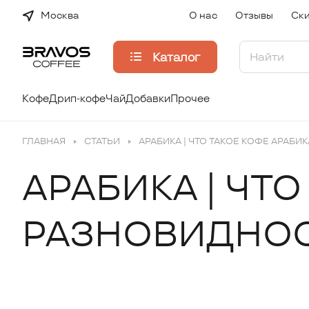
Москва
О нас
Отзывы
Ски
Каталог
Кофе
Дрип-кофе
Чай
Добавки
Прочее
ГЛАВНАЯ
СТАТЬИ
АРАБИКА | ЧТО ТАКОЕ КОФЕ АРАБИ
АРАБИКА | ЧТО
РАЗНОВИДНО